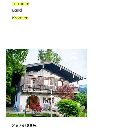
100.000€
Land
Kroatien
FOR
SALE
2.979.000€