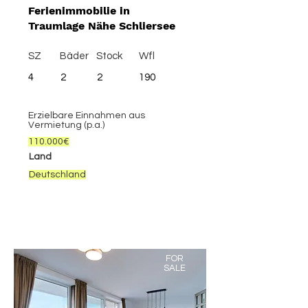
Ferienimmobilie in
Traumlage Nähe Schliersee
SZ
Bäder
Stock
Wfl
4
2
2
190
Erzielbare Einnahmen aus
Vermietung (p.a.)
110.000€
Land
Deutschland
FOR
SALE