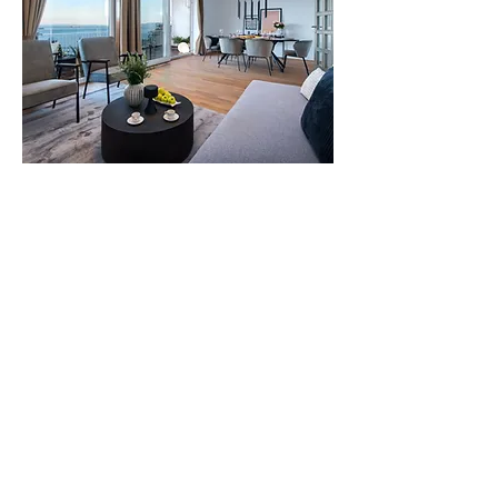
690.000€
Renditestarkes Premium
Apartment in Panoramalage
SZ
Bäder
Stock
Wfl
2
1
1
97
Erzielbare Einnahmen aus
Vermietung (p.a.)
65.000€
Land
Kroatien