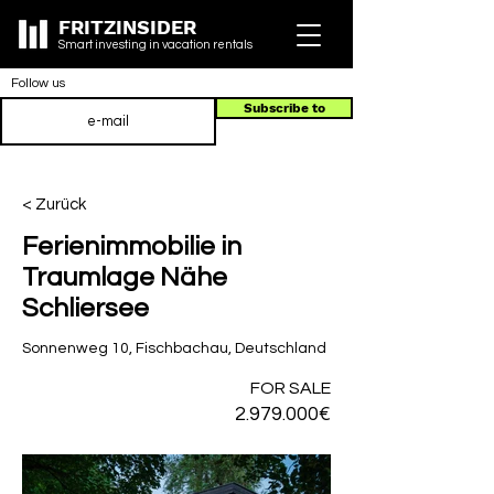
FRITZINSIDER
Smart investing in vacation rentals
Follow us
Subscribe to
< Zurück
Ferienimmobilie in
Traumlage Nähe
Schliersee
Sonnenweg 10, Fischbachau, Deutschland
FOR SALE
2.979.000
€