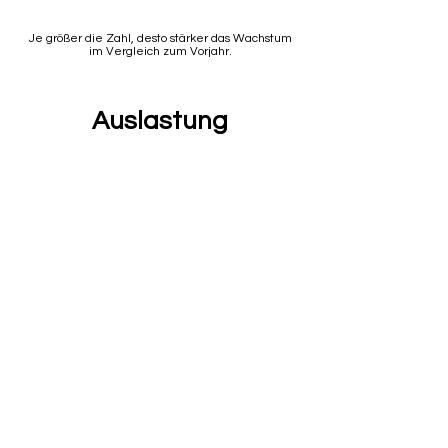
Je größer die Zahl, desto stärker das Wachstum
im Vergleich zum Vorjahr.
Auslastung
Die Grafik zeigt die Auslastung im Laufe
des Jahres 2022 für die Top 10% der
Objekte in der Region. In der Grafik wird
der Durchschnitt dargestellt.