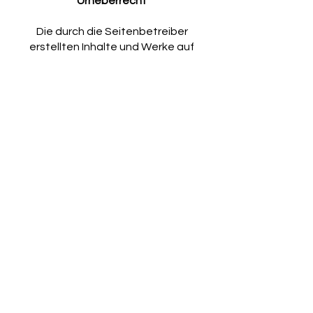
Urheberrecht
Die durch die Seitenbetreiber
erstellten Inhalte und Werke auf
diesen Seiten unterliegen dem
deutschen Urheberrecht. Die
Vervielfältigung, Bearbeitung,
Verbreitung und jede Art der
Verwertung außerhalb der Grenzen
des Urheberrechtes bedürfen der
schriftlichen Zustimmung des
jeweiligen Autors bzw. Erstellers.
Downloads und Kopien dieser Seite
sind nur für den privaten, nicht
kommerziellen Gebrauch gestattet.
Soweit die Inhalte auf dieser Seite
nicht vom Betreiber erstellt wurden,
werden die Urheberrechte Dritter
beachtet. Insbesondere werden
Inhalte Dritter als solche
gekennzeichnet. Sollten Sie trotzdem